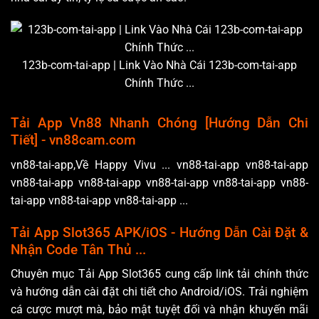
123b-com-tai-app | Link Vào Nhà Cái 123b-com-tai-app
Chính Thức ...
Tải App Vn88 Nhanh Chóng [Hướng Dẫn Chi
Tiết] - vn88cam.com
vn88-tai-app,Về Happy Vivu ... vn88-tai-app vn88-tai-app
vn88-tai-app vn88-tai-app vn88-tai-app vn88-tai-app vn88-
tai-app vn88-tai-app vn88-tai-app ...
Tải App Slot365 APK/iOS - Hướng Dẫn Cài Đặt &
Nhận Code Tân Thủ ...
Chuyên mục Tải App Slot365 cung cấp link tải chính thức
và hướng dẫn cài đặt chi tiết cho Android/iOS. Trải nghiệm
cá cược mượt mà, bảo mật tuyệt đối và nhận khuyến mãi