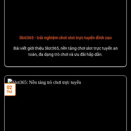
Slot365 - trải nghiệm chơi slot trực tuyến đỉnh cao
Bài viết giới thiệu Slot365, nền tảng chơi slot trực tuyến an
toàn, đa dạng trò chơi và ưu đãi hấp dẫn.
02
Th3