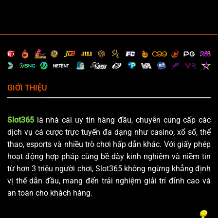
GIỚI THIỆU
Slot365
là nhà cái uy tín hàng đầu, chuyên cung cấp các
dịch vụ cá cược trực tuyến đa dạng như casino, xổ số, thể
thao, esports và nhiều trò chơi hấp dẫn khác. Với giấy phép
hoạt động hợp pháp cùng bề dày kinh nghiệm và niềm tin
từ hơn 3 triệu người chơi, Slot365 không ngừng khẳng định
vị thế dẫn đầu, mang đến trải nghiệm giải trí đỉnh cao và
an toàn cho khách hàng.