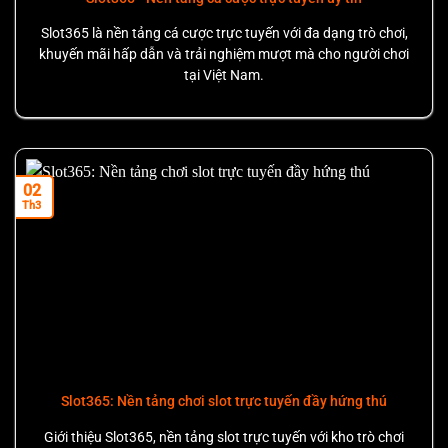
Slot365 là nền tảng cá cược trực tuyến với đa dạng trò chơi,
khuyến mãi hấp dẫn và trải nghiệm mượt mà cho người chơi
tại Việt Nam.
02
Th3
Slot365: Nền tảng chơi slot trực tuyến đầy hứng thú
Giới thiệu Slot365, nền tảng slot trực tuyến với kho trò chơi