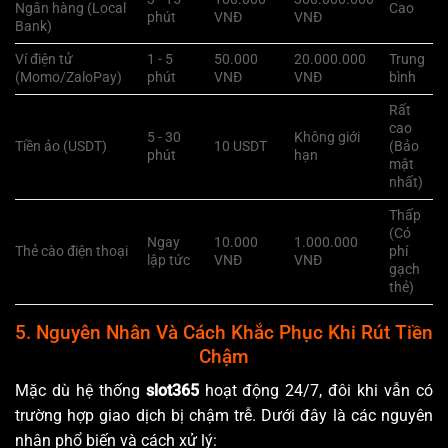
Ngân hàng (Local
Cao
phút
VNĐ
VNĐ
Bank)
Ví điện tử
1 - 5
50.000
20.000.000
Trung
(Momo/ZaloPay)
phút
VNĐ
VNĐ
bình
Rất
cao
5 - 30
Không giới
Tiền ảo (USDT)
10 USDT
(Bảo
phút
hạn
mật
nhất)
Thấp
(Có
Ngay
10.000
1.000.000
Thẻ cào điện thoại
phí
lập tức
VNĐ
VNĐ
gạch
thẻ)
5. Nguyên Nhân Và Cách Khắc Phục Khi Rút Tiền
Chậm
Mặc dù hệ thống
slot365
hoạt động 24/7, đôi khi vẫn có
trường hợp giao dịch bị chậm trễ. Dưới đây là các nguyên
nhân phổ biến và cách xử lý: