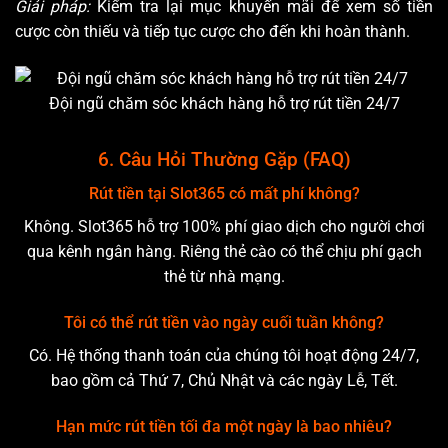
Giải pháp:
Kiểm tra lại mục khuyến mãi để xem số tiền
cược còn thiếu và tiếp tục cược cho đến khi hoàn thành.
Đội ngũ chăm sóc khách hàng hỗ trợ rút tiền 24/7
6. Câu Hỏi Thường Gặp (FAQ)
Rút tiền tại Slot365 có mất phí không?
Không. Slot365 hỗ trợ 100% phí giao dịch cho người chơi
qua kênh ngân hàng. Riêng thẻ cào có thể chịu phí gạch
thẻ từ nhà mạng.
Tôi có thể rút tiền vào ngày cuối tuần không?
Có. Hệ thống thanh toán của chúng tôi hoạt động 24/7,
bao gồm cả Thứ 7, Chủ Nhật và các ngày Lễ, Tết.
Hạn mức rút tiền tối đa một ngày là bao nhiêu?