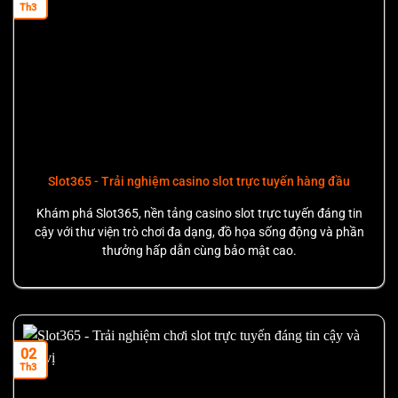
Th3
Slot365 - Trải nghiệm casino slot trực tuyến hàng đầu
Khám phá Slot365, nền tảng casino slot trực tuyến đáng tin
cậy với thư viện trò chơi đa dạng, đồ họa sống động và phần
thưởng hấp dẫn cùng bảo mật cao.
02
Th3