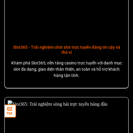
Slot365 - Trải nghiệm chơi slot trực tuyến đáng tin cậy và
thú vị
Khám phá Slot365, nền tảng casino trực tuyến với danh mục
slot đa dạng, giao diện thân thiện, an toàn và hỗ trợ khách
hàng tận tình.
02
Th3