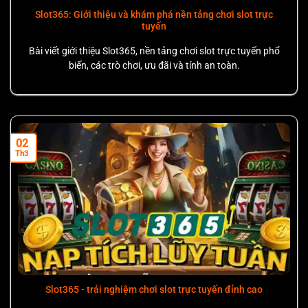
Slot365: Giới thiệu và khám phá nền tảng chơi slot trực
tuyến
Bài viết giới thiệu Slot365, nền tảng chơi slot trực tuyến phổ
biến, các trò chơi, ưu đãi và tính an toàn.
02
Th3
Slot365 - trải nghiệm chơi slot trực tuyến đỉnh cao