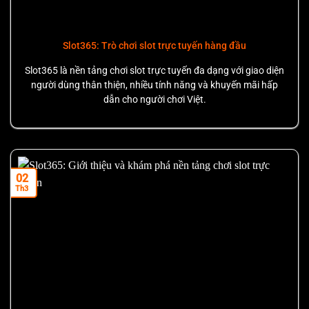
Slot365: Trò chơi slot trực tuyến hàng đầu
Slot365 là nền tảng chơi slot trực tuyến đa dạng với giao diện
người dùng thân thiện, nhiều tính năng và khuyến mãi hấp
dẫn cho người chơi Việt.
02
Th3