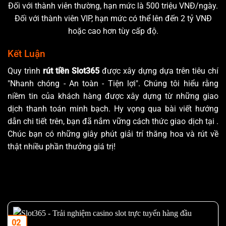
Đối với thành viên thường, hạn mức là 500 triệu VNĐ/ngày.
Đối với thành viên VIP, hạn mức có thể lên đến 2 tỷ VNĐ
hoặc cao hơn tùy cấp độ.
Kết Luận
Quy trình
rút tiền Slot365
được xây dựng dựa trên tiêu chí
"Nhanh chóng - An toàn - Tiện lợi". Chúng tôi hiểu rằng
niềm tin của khách hàng được xây dựng từ những giao
dịch thanh toán minh bạch. Hy vọng qua bài viết hướng
dẫn chi tiết trên, bạn đã nắm vững cách thức giao dịch tại
.
Chúc bạn có những giây phút giải trí thăng hoa và rút về
thật nhiều phần thưởng giá trị!
02