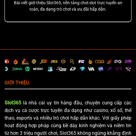
Bài viết giới thiệu Slot365, nền tảng chơi slot trực tuyến an
toàn, đa dạng trò chơi và ưu đãi hấp dẫn.
GIỚI THIỆU
Slot365
là nhà cái uy tín hàng đầu, chuyên cung cấp các
dịch vụ cá cược trực tuyến đa dạng như casino, xổ số, thể
thao, esports và nhiều trò chơi hấp dẫn khác. Với giấy phép
hoạt động hợp pháp cùng bề dày kinh nghiệm và niềm tin
từ hơn 3 triệu người chơi, Slot365 không ngừng khẳng định