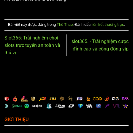
Bài viết này được đăng trong
Thể Thao
. Đánh dấu
liên kết thường trực
.
Slot365: Trải nghiệm chơi
slot365. - Trải nghiệm cược
slots trực tuyến an toàn và
đỉnh cao và cộng đồng vip
thú vị
GIỚI THIỆU