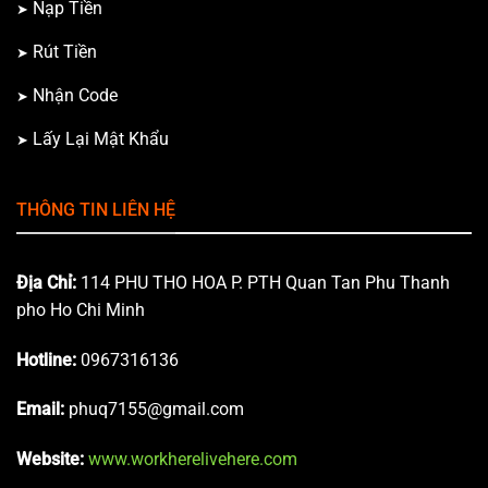
Nạp Tiền
Rút Tiền
Nhận Code
Lấy Lại Mật Khẩu
THÔNG TIN LIÊN HỆ
Địa Chỉ:
114 PHU THO HOA P. PTH Quan Tan Phu Thanh
pho Ho Chi Minh
Hotline:
0967316136
Email:
phuq7155@gmail.com
Website:
www.workherelivehere.com