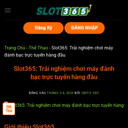
Bỏ
qua
nội
dung
Đăng Ký
ĐĂNG NHẬP
Trang Chủ
-
Thể Thao
-
Slot365: Trải nghiệm chơi máy
đánh bạc trực tuyến hàng đầu
Slot365: Trải nghiệm chơi máy đánh
bạc trực tuyến hàng đầu
ĐĂNG VÀO
THÁNG 3 6, 2025
BỞI
OBITO SEO
06
Th3
Giới thiệu Slot365