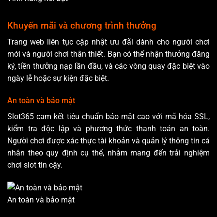
Khuyến mãi và chương trình thưởng
Trang web liên tục cập nhật ưu đãi dành cho người chơi
mới và người chơi thân thiết. Bạn có thể nhận thưởng đăng
ký, tiền thưởng nạp lần đầu, và các vòng quay đặc biệt vào
ngày lễ hoặc sự kiện đặc biệt.
An toàn và bảo mật
Slot365 cam kết tiêu chuẩn bảo mật cao với mã hóa SSL,
kiểm tra độc lập và phương thức thanh toán an toàn.
Người chơi được xác thực tài khoản và quản lý thông tin cá
nhân theo quy định cụ thể, nhằm mang đến trải nghiệm
chơi slot tin cậy.
An toàn và bảo mật