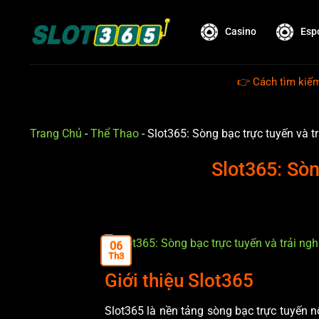
Bỏ
qua
Casino
Esp
nội
dung
👉 Cách tìm kiếm trên 
Trang Chủ
-
Thể Thao
-
Slot365: Sòng bạc trực tuyến và t
Slot365: Sòn
06
Th3
Giới thiệu Slot365
Slot365 là nền tảng sòng bạc trực tuyến nổ