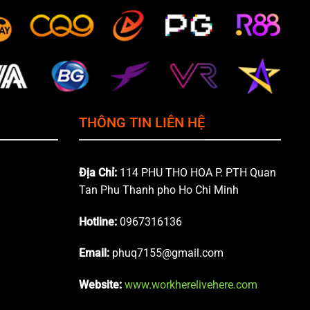
THÔNG TIN LIÊN HỆ
Địa Chỉ:
114 PHU THO HOA P. PTH Quan
Tan Phu Thanh pho Ho Chi Minh
Hotline:
0967316136
Email:
phuq7155@gmail.com
Website:
www.workherelivehere.com