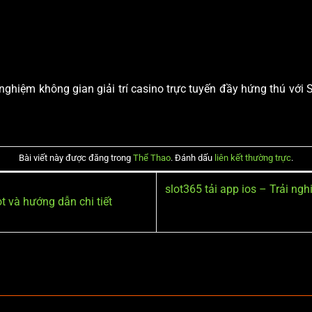
ghiệm không gian giải trí casino trực tuyến đầy hứng thú với 
Bài viết này được đăng trong
Thể Thao
. Đánh dấu
liên kết thường trực
.
slot365 tải app ios – Trải ng
t và hướng dẫn chi tiết