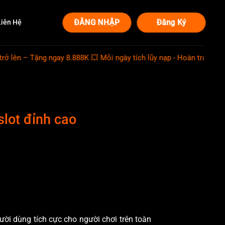
ĐĂNG NHẬP
Đăng Ký
Liên Hệ
trở lên – Tặng ngay 8.888K 💥 Mỗi ngày tích lũy nạp - Hoàn trả tối đ
slot đỉnh cao
gười dùng tích cực cho người chơi trên toàn