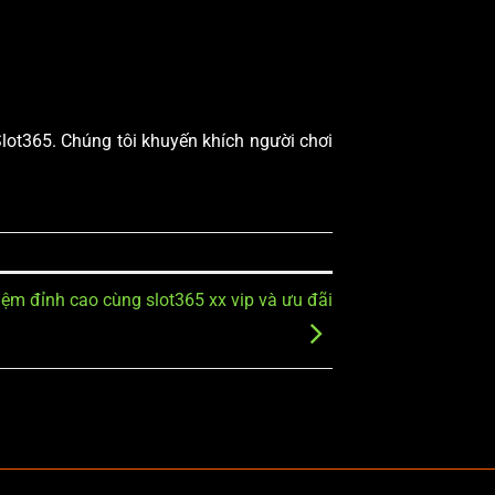
Slot365. Chúng tôi khuyến khích người chơi
hiệm đỉnh cao cùng slot365 xx vip và ưu đãi