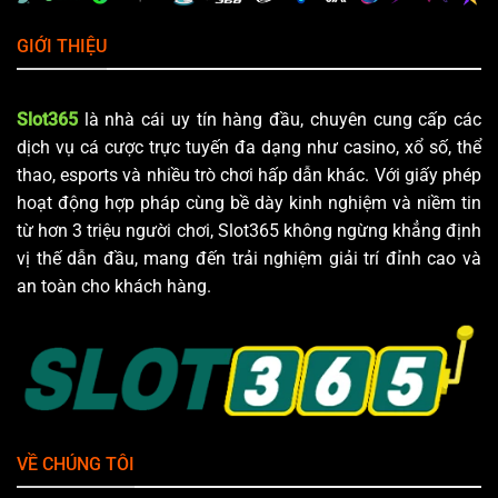
GIỚI THIỆU
Slot365
là nhà cái uy tín hàng đầu, chuyên cung cấp các
dịch vụ cá cược trực tuyến đa dạng như casino, xổ số, thể
thao, esports và nhiều trò chơi hấp dẫn khác. Với giấy phép
hoạt động hợp pháp cùng bề dày kinh nghiệm và niềm tin
từ hơn 3 triệu người chơi, Slot365 không ngừng khẳng định
vị thế dẫn đầu, mang đến trải nghiệm giải trí đỉnh cao và
an toàn cho khách hàng.
VỀ CHÚNG TÔI