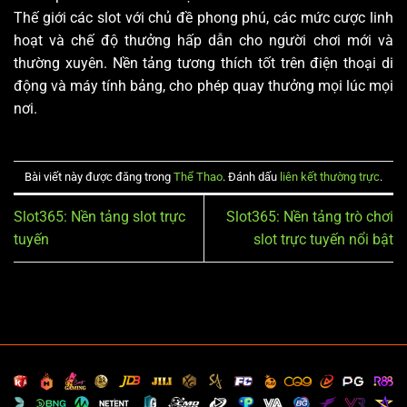
Thế giới các slot với chủ đề phong phú, các mức cược linh
hoạt và chế độ thưởng hấp dẫn cho người chơi mới và
thường xuyên. Nền tảng tương thích tốt trên điện thoại di
động và máy tính bảng, cho phép quay thưởng mọi lúc mọi
nơi.
Bài viết này được đăng trong
Thể Thao
. Đánh dấu
liên kết thường trực
.
Slot365: Nền tảng slot trực
Slot365: Nền tảng trò chơi
tuyến
slot trực tuyến nổi bật