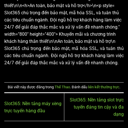
Slot365 chú trọng đến bảo mật, mã hóa SSL, và tuân thủ
các tiêu chuẩn ngành. Đội ngũ hỗ trợ khách hàng làm việc
24/7 để giải đáp thắc mắc và xử lý vấn đề nhanh chóng.
"
width="800" height="400">
Khuyến mãi và chương trình
khách hàng thân thiết\n\n
An toàn, bảo mật và hỗ trợ
\n
Slot365 chú trọng đến bảo mật, mã hóa SSL, và tuân thủ
các tiêu chuẩn ngành. Đội ngũ hỗ trợ khách hàng làm việc
24/7 để giải đáp thắc mắc và xử lý vấn đề nhanh chóng.
Bài viết này được đăng trong
Thể Thao
. Đánh dấu
liên kết thường trực
.
Slot365: Nền tảng slot trực
Slot365: Nền tảng máy xèng
tuyến đáng tin cậy và đa
trực tuyến hàng đầu
dạng