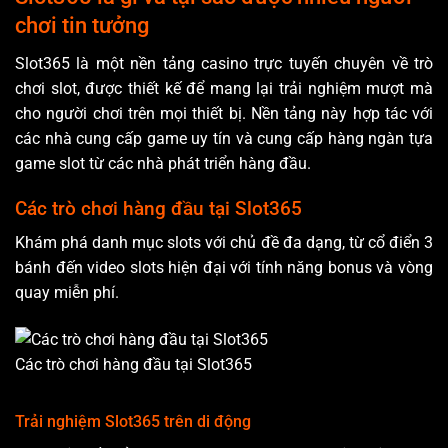
chơi tin tưởng
Slot365 là một nền tảng casino trực tuyến chuyên về trò
chơi slot, được thiết kế để mang lại trải nghiệm mượt mà
cho người chơi trên mọi thiết bị. Nền tảng này hợp tác với
các nhà cung cấp game uy tín và cung cấp hàng ngàn tựa
game slot từ các nhà phát triển hàng đầu.
Các trò chơi hàng đầu tại Slot365
Khám phá danh mục slots với chủ đề đa dạng, từ cổ điển 3
bánh đến video slots hiện đại với tính năng bonus và vòng
quay miễn phí.
Các trò chơi hàng đầu tại Slot365
Trải nghiệm Slot365 trên di động