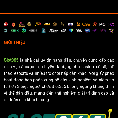
GIỚI THIỆU
Slot365
là nhà cái uy tín hàng đầu, chuyên cung cấp các
dịch vụ cá cược trực tuyến đa dạng như casino, xổ số, thể
thao, esports và nhiều trò chơi hấp dẫn khác. Với giấy phép
hoạt động hợp pháp cùng bề dày kinh nghiệm và niềm tin
từ hơn 3 triệu người chơi, Slot365 không ngừng khẳng định
vị thế dẫn đầu, mang đến trải nghiệm giải trí đỉnh cao và
an toàn cho khách hàng.