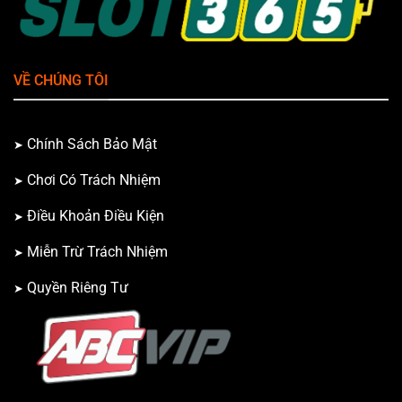
VỀ CHÚNG TÔI
Chính Sách Bảo Mật
Chơi Có Trách Nhiệm
Điều Khoản Điều Kiện
Miễn Trừ Trách Nhiệm
Quyền Riêng Tư