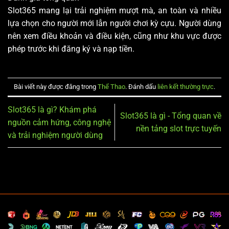
Slot365 mang lại trải nghiệm mượt mà, an toàn và nhiều
lựa chọn cho người mới lẫn người chơi kỳ cựu. Người dùng
nên xem điều khoản và điều kiện, cũng như khu vực được
phép trước khi đăng ký và nạp tiền.
Bài viết này được đăng trong
Thể Thao
. Đánh dấu
liên kết thường trực
.
Slot365 là gì? Khám phá
Slot365 là gì - Tổng quan về
nguồn cảm hứng, công nghệ
nền tảng slot trực tuyến
và trải nghiệm người dùng