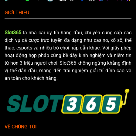
GIỚI THIỆU
Slot365
là nhà cái uy tín hàng đầu, chuyên cung cấp các
dịch vụ cá cược trực tuyến đa dạng như casino, xổ số, thể
thao, esports và nhiều trò chơi hấp dẫn khác. Với giấy phép
hoạt động hợp pháp cùng bề dày kinh nghiệm và niềm tin
từ hơn 3 triệu người chơi, Slot365 không ngừng khẳng định
vị thế dẫn đầu, mang đến trải nghiệm giải trí đỉnh cao và
an toàn cho khách hàng.
VỀ CHÚNG TÔI