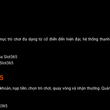
mục trò chơi đa dạng từ cổ điển đến hiện đại, hệ thống thanh
 Slot365
65
khoản, nạp tiền, chọn trò chơi, quay vòng và nhận thưởng. Quả