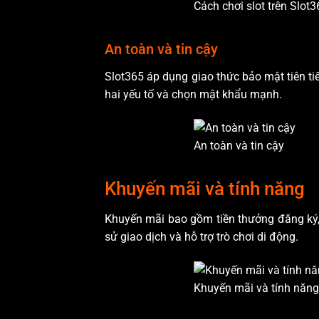
Cách chơi slot trên Slot3
An toàn và tin cậy
Slot365 áp dụng giao thức bảo mật tiên ti
hai yếu tố và chọn mật khẩu mạnh.
An toàn và tin cậy
Khuyến mãi và tính năng
Khuyến mãi bao gồm tiền thưởng đăng ký, v
sử giao dịch và hỗ trợ trò chơi di động.
Khuyến mãi và tính năng