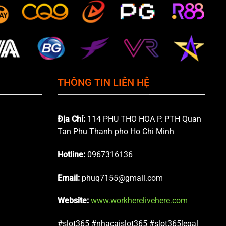
THÔNG TIN LIÊN HỆ
Địa Chỉ:
114 PHU THO HOA P. PTH Quan
Tan Phu Thanh pho Ho Chi Minh
Hotline:
0967316136
Email:
phuq7155@gmail.com
Website:
www.workherelivehere.com
#slot365 #nhacaislot365 #slot365legal