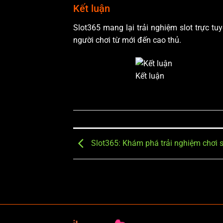
Kết luận
Slot365 mang lại trải nghiệm slot trực t
người chơi từ mới đến cao thủ.
Kết luận
Slot365: Khám phá trải nghiệm chơi s