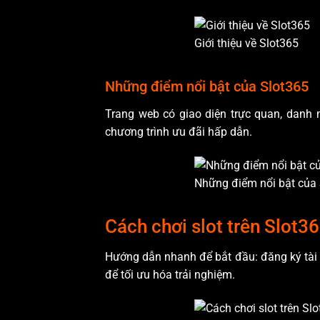
Giới thiệu về Slot365
Những điểm nổi bật của Slot365
Trang web có giao diện trực quan, danh 
chương trình ưu đãi hấp dẫn.
Những điểm nổi bật của
Cách chơi slot trên Slot3
Hướng dẫn nhanh để bắt đầu: đăng ký tài 
để tối ưu hóa trải nghiệm.