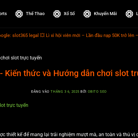
orts
Thể Thao
Xổ Số
Khuyến Mãi
lot365 legal 💥 Lì xì hội viên mới – Lần đầu nạp 50K trở lên –
chơi slot trực tuyến
- Kiến thức và Hướng dẫn chơi slot t
ĐĂNG VÀO
THÁNG 3 6, 2025
BỞI
OBITO SEO
ược thiết kế để mang lại trải nghiệm mượt mà, an toàn và thú vị 