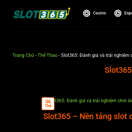
Bỏ
qua
Casino
Esp
nội
dung
Trang Chủ
-
Thể Thao
-
Slot365: Đánh giá và trải nghiệm c
Slot365
06
Th3
Slot365 – Nền tảng slot 