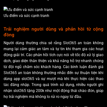
Ưu điểm và sức cạnh tranh
Trải nghiệm người dùng và phản hồi từ cộng
đồng
Người dùng thường chia sẻ rằng Slot365 an toàn không
mang lại cảm giác an tâm và tự tin khi tham gia các hoạt
động giải trí. Các phản hồi tích cực nói về tốc độ xử lý giao
dịch, giao diện thân thiện và khả năng hỗ trợ nhanh chóng
từ đội ngũ chăm sóc khách hàng. Các bình luận đánh giá
Slot365 an toàn không thường nhắc đến sự thuận tiện khi
dùng app slot365 và sự mượt mà khi thực hiện các thao
tác đăng nhập. Trong quá trình sử dụng, nhiều người ghi
nhận slot365 tặng 200k như một động thái chào đón, giúp
họ trải nghiệm mà không lo rủi ro ngay từ đầu.