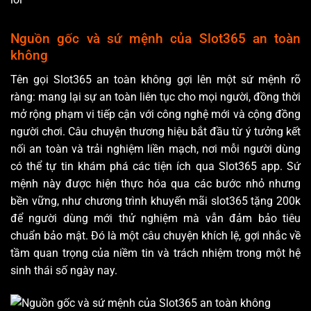
Nguồn gốc và sứ mệnh của Slot365 an toàn
không
Tên gọi Slot365 an toàn không gợi lên một sứ mệnh rõ
ràng: mang lại sự an toàn liên tục cho mọi người, đồng thời
mở rộng phạm vi tiếp cận với công nghệ mới và cộng đồng
người chơi. Câu chuyện thương hiệu bắt đầu từ ý tưởng kết
nối an toàn và trải nghiệm liền mạch, nơi mỗi người dùng
có thể tự tin khám phá các tiện ích qua Slot365 app. Sứ
mệnh này được hiện thực hóa qua các bước nhỏ nhưng
bền vững, như chương trình khuyến mãi slot365 tặng 200k
để người dùng mới thử nghiệm mà vẫn đảm bảo tiêu
chuẩn bảo mật. Đó là một câu chuyện khích lệ, gợi nhắc về
tầm quan trọng của niềm tin và trách nhiệm trong một hệ
sinh thái số ngày nay.