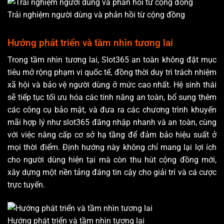
Trải nghiệm người dùng và phản hồi từ cộng đồng
Hướng phát triển và tầm nhìn tương lai
Trong tầm nhìn tương lai, Slot365 an toàn không đặt mục
tiêu mở rộng phạm vi quốc tế, đồng thời duy trì trách nhiệm
xã hội và bảo vệ người dùng ở mức cao nhất. Hệ sinh thái
sẽ tiếp tục tối ưu hóa các tính năng an toàn, bổ sung thêm
các công cụ bảo mật, và đưa ra các chương trình khuyến
mãi hợp lý như slot365 đăng nhập nhanh và an toàn, cùng
với việc nâng cấp cơ sở hạ tầng để đảm bảo hiệu suất ở
mọi thời điểm. Định hướng này không chỉ mang lại lợi ích
cho người dùng hiện tại mà còn thu hút cộng đồng mới,
xây dựng một nền tảng đáng tin cậy cho giải trí và cá cược
trực tuyến.
Hướng phát triển và tầm nhìn tương lai