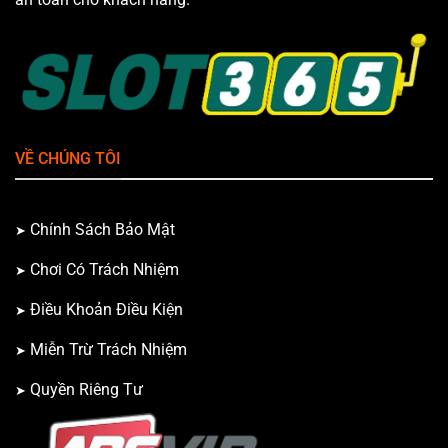
VỀ CHÚNG TÔI
Chính Sách Bảo Mật
Chơi Có Trách Nhiệm
Điều Khoản Điều Kiện
Miễn Trừ Trách Nhiệm
Quyền Riêng Tư