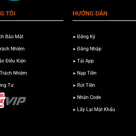
G TÔI
HƯỚNG DẪN
ch Bảo Mật
Đăng Ký
Trách Nhiệm
Đăng Nhập
ản Điều Kiện
Tải App
 Trách Nhiệm
Nạp Tiền
êng Tư
Rút Tiền
Nhận Code
Lấy Lại Mật Khẩu