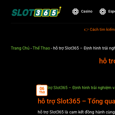
Bỏ
qua
Casino
Esp
nội
dung
👉 Cách tìm kiếm trên G
Trang Chủ
-
Thể Thao
-
hỗ trợ Slot365 – Định hình trải ngh
hỗ tr
06
Th3
hỗ trợ Slot365 – Tổng quan
hỗ trợ Slot365 là cam kết đồng hành cùng n