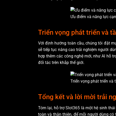
Ưu điểm và năng lực cạn
Triển vọng phát triển và t
Với định hướng toàn cầu, chúng tôi đặt mụ
sẽ tiếp tục nâng cao trải nghiệm người dùn
hợp thêm các công nghệ mới, như AI hỗ trợ
đối tác trên khắp thế giới.
Triển vọng phát triển và 
Tổng kết và lời mời trải 
Tóm lại, hỗ trợ Slot365 là một hệ sinh th
toàn và thân thiện, để mỗi người dùng có