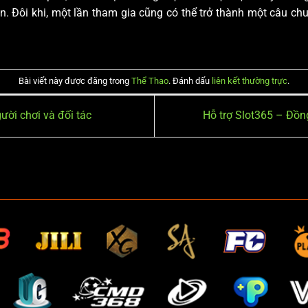
n. Đôi khi, một lần tham gia cũng có thể trở thành một câu ch
Bài viết này được đăng trong
Thể Thao
. Đánh dấu
liên kết thường trực
.
ười chơi và đối tác
Hỗ trợ Slot365 – Đồn