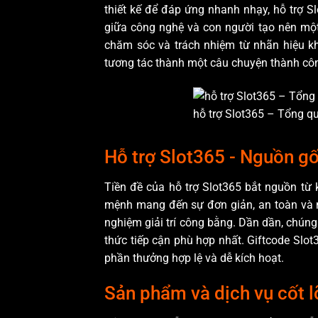
thiết kế để đáp ứng nhanh nhạy, hỗ trợ S
giữa công nghệ và con người tạo nên một 
chăm sóc và trách nhiệm từ nhãn hiệu kh
tương tác thành một câu chuyện thành công
hỗ trợ Slot365 – Tổng qua
Hỗ trợ Slot365 - Nguồn g
Tiền đề của hỗ trợ Slot365 bắt nguồn từ 
mệnh mang đến sự đơn giản, an toàn và 
nghiệm giải trí công bằng. Dần dần, chún
thức tiếp cận phù hợp nhất. Giftcode Slo
phần thưởng hợp lệ và dễ kích hoạt.
Sản phẩm và dịch vụ cốt l