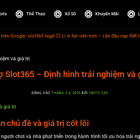
orts
Thể Thao
Xổ Số
Khuyến Mãi
oogle: slot365 legal 💥 Lì xì hội viên mới – Lần đầu nạp 50K t
iệm và giá trị
ợ Slot365 – Định hình trải nghiệm và g
ĐĂNG VÀO
THÁNG 3 6, 2025
BỞI
OBITO SEO
 chủ đề và giá trị cốt lõi
gười chơi và nhà phát triển trong hành trình tối ưu hóa trải ng