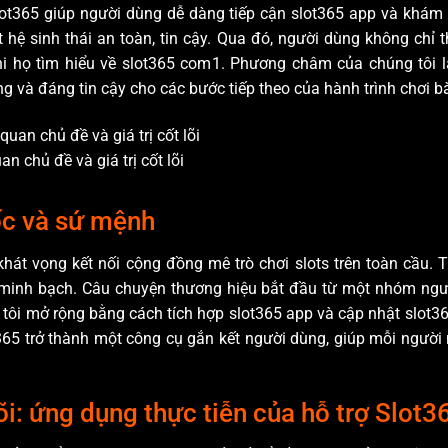
lot365 giúp người dùng dễ dàng tiếp cận slot365 app và khám 
hệ sinh thái an toàn, tin cậy. Qua đó, người dùng không chỉ
i họ tìm hiểu về slot365 com1. Phương châm của chúng tôi l
 và đáng tin cậy cho các bước tiếp theo của hành trình chơi bà
n chủ đề và giá trị cốt lõi
ốc và sứ mệnh
khát vọng kết nối cộng đồng mê trò chơi slots trên toàn cầu. 
minh bạch. Câu chuyện thương hiệu bắt đầu từ một nhóm ngườ
g tôi mở rộng bằng cách tích hợp slot365 app và cập nhật sl
t365 trở thành một công cụ gắn kết người dùng, giúp mỗi ngườ
õi: ứng dụng thực tiễn của hỗ trợ Slot3